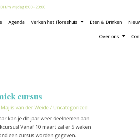
i t/m vrijdag 8:00 - 23:00
e
Agenda
Verken het Floreshuis
Eten & Drinken
Nieu
Over ons
Con
miek cursus
r
Majlis van der Weide
/
Uncategorized
aar kan je dit jaar weer deelnemen aan
cursus! Vanaf 10 maart zal er 5 weken
vond een cursus worden gegeven.