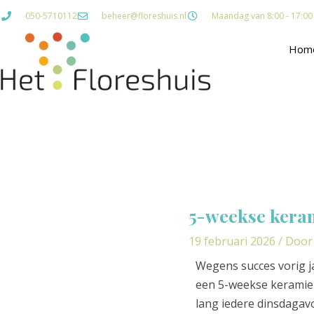
Ga
050-5710112
beheer@floreshuis.nl
Maandag van 8:00 - 17:00 D
naar
de
Hom
inhoud
Bericht
navigatie
5-weekse kera
19 februari 2026
/ Doo
Wegens succes vorig j
een 5-weekse keramiek
lang iedere dinsdaga