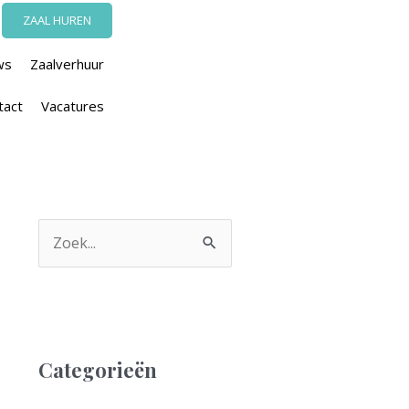
ZAAL HUREN
ws
Zaalverhuur
tact
Vacatures
Z
o
e
k
n
Categorieën
a