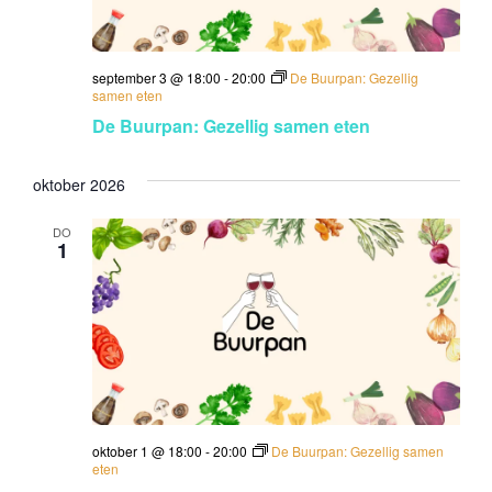
n
w
r
e
e
t
e
september 3 @ 18:00
-
20:00
De Buurpan: Gezellig
e
e
samen eten
r
n
De Buurpan: Gezellig samen eten
n
g
d
a
a
Z
oktober 2026
v
t
o
e
u
DO
1
e
m
n
.
k
n
a
e
v
n
i
e
g
a
n
oktober 1 @ 18:00
-
20:00
De Buurpan: Gezellig samen
eten
t