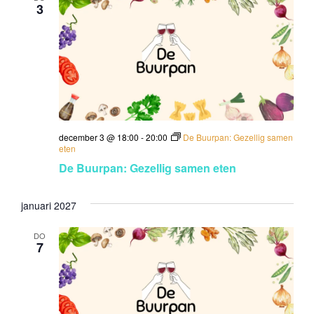
3
g
a
t
i
e
december 3 @ 18:00
-
20:00
De Buurpan: Gezellig samen
eten
De Buurpan: Gezellig samen eten
januari 2027
DO
7