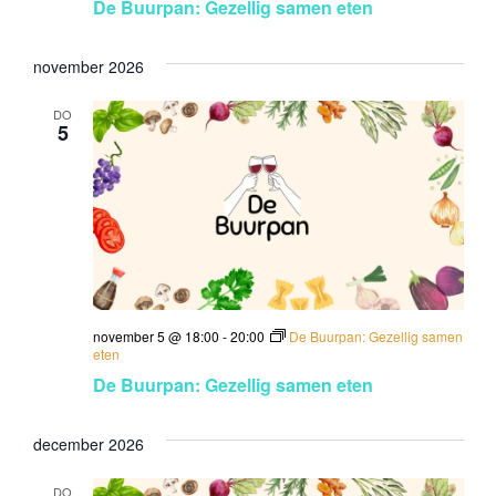
w
De Buurpan: Gezellig samen eten
i
e
e
november 2026
e
DO
r
5
g
e
v
e
n
november 5 @ 18:00
-
20:00
De Buurpan: Gezellig samen
eten
n
De Buurpan: Gezellig samen eten
a
v
december 2026
i
DO