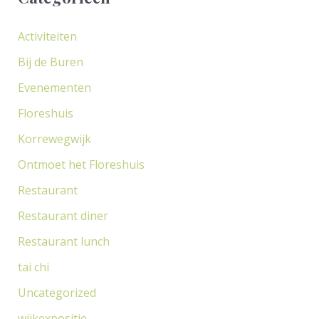
a
Activiteiten
a
Bij de Buren
r
Evenementen
:
Floreshuis
Korrewegwijk
Ontmoet het Floreshuis
Restaurant
Restaurant diner
Restaurant lunch
tai chi
Uncategorized
wijkexpositie