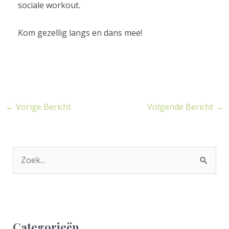
sociale workout.
Kom gezellig langs en dans mee!
←
Vorige Bericht
Volgende Bericht
→
Z
o
e
k
Categorieën
n