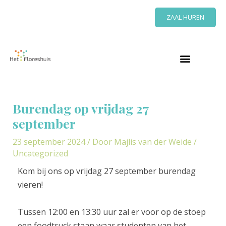
Ga
ZAAL HUREN
naar
de
inhoud
Bericht
navigatie
Burendag op vrijdag 27
september
23 september 2024
/ Door
Majlis van der Weide
/
Uncategorized
Kom bij ons op vrijdag 27 september burendag
vieren!
Tussen 12:00 en 13:30 uur zal er voor op de stoep
een foodtruck staan waar studenten van het