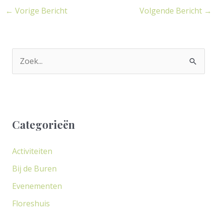
←
Vorige Bericht
Volgende Bericht
→
Z
o
e
k
Categorieën
n
a
Activiteiten
a
Bij de Buren
r
Evenementen
:
Floreshuis