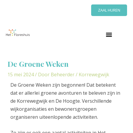
Ga
ZAAL HUREN
naar
de
inhoud
Bericht
navigatie
De Groene Weken
15 mei 2024
/ Door
Beheerder
/
Korrewegwijk
De Groene Weken zijn begonnen! Dat betekent
dat er allerlei groene avonturen te beleven zijn in
de Korrewegwijk en De Hoogte. Verschillende
wijkorganisaties en bewonersgroepen
organiseren uiteenlopende activiteiten.
Zo zijn er ook een aantal activiteiten in Het