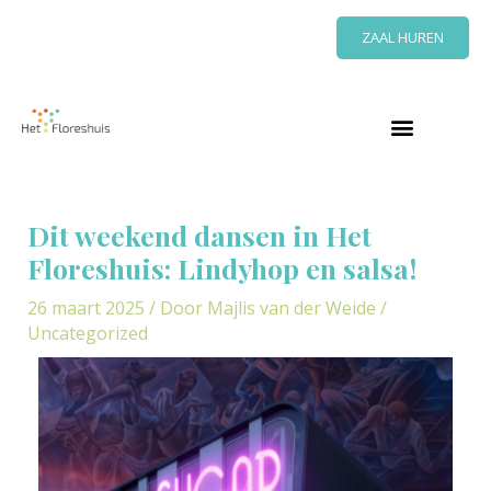
Ga
ZAAL HUREN
naar
de
inhoud
Bericht
navigatie
Dit weekend dansen in Het
Floreshuis: Lindyhop en salsa!
26 maart 2025
/ Door
Majlis van der Weide
/
Uncategorized