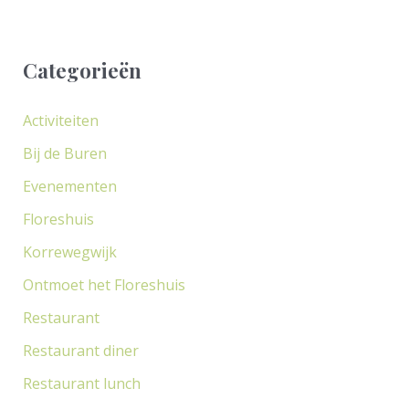
e
k
Categorieën
n
a
Activiteiten
a
Bij de Buren
r
Evenementen
:
Floreshuis
Korrewegwijk
Ontmoet het Floreshuis
Restaurant
Restaurant diner
Restaurant lunch