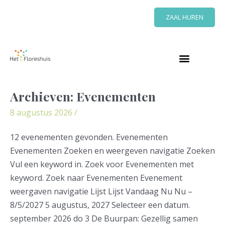
Ga
ZAAL HUREN
naar
de
inhoud
Bericht
Archieven:
Evenementen
Oud
paginering
Hollandsche
8 augustus 2026
/
spelletjesavond
12 evenementen gevonden. Evenementen
Evenementen Zoeken en weergeven navigatie Zoeken
Vul een keyword in. Zoek voor Evenementen met
keyword. Zoek naar Evenementen Evenement
weergaven navigatie Lijst Lijst Vandaag Nu Nu –
8/5/2027 5 augustus, 2027 Selecteer een datum.
september 2026 do 3 De Buurpan: Gezellig samen