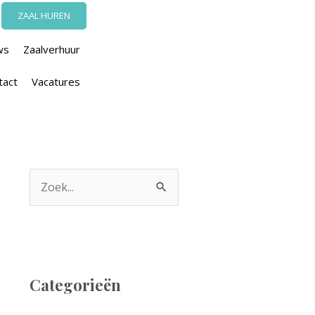
ZAAL HUREN
ws
Zaalverhuur
tact
Vacatures
Z
o
e
k
n
Categorieën
a