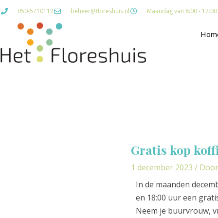
Ga
050-5710112
beheer@floreshuis.nl
Maandag van 8:00 - 17:00 D
naar
de
Hom
inhoud
Bericht
navigatie
Gratis kop koffi
1 december 2023
/ Doo
In de maanden december
en 18:00 uur een grati
Neem je buurvrouw, v