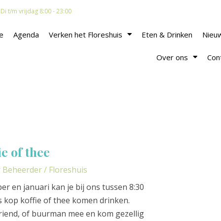
i t/m vrijdag 8:00 - 23:00
e
Agenda
Verken het Floreshuis
Eten & Drinken
Nieu
Over ons
Con
e of thee
r
Beheerder
/
Floreshuis
 en januari kan je bij ons tussen 8:30
s kop koffie of thee komen drinken.
riend, of buurman mee en kom gezellig