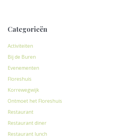
e
k
Categorieën
n
a
Activiteiten
a
Bij de Buren
r
Evenementen
:
Floreshuis
Korrewegwijk
Ontmoet het Floreshuis
Restaurant
Restaurant diner
Restaurant lunch