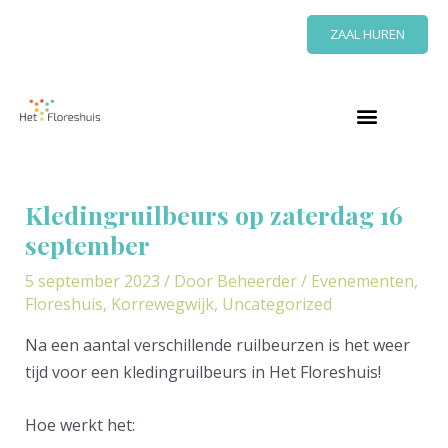
Ga
ZAAL HUREN
naar
de
inhoud
Bericht
navigatie
Kledingruilbeurs op zaterdag 16
september
5 september 2023
/ Door
Beheerder
/
Evenementen
,
Floreshuis
,
Korrewegwijk
,
Uncategorized
Na een aantal verschillende ruilbeurzen is het weer
tijd voor een kledingruilbeurs in Het Floreshuis!
Hoe werkt het: