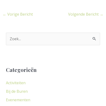
←
Vorige Bericht
Volgende Bericht
→
Z
o
e
k
Categorieën
n
a
Activiteiten
a
Bij de Buren
r
Evenementen
: