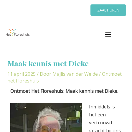
Ga
ZAAL HUREN
naar
de
inhoud
Bericht
navigatie
Maak kennis met Dieke
11 april 2025
/ Door
Majlis van der Weide
/
Ontmoet
het Floreshuis
Ontmoet Het Floreshuis: Maak kennis met Dieke.
Inmiddels is
het een
vertrouwd
gezicht bij ons