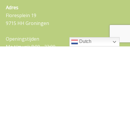
Adres
Floresplein 19
9715 HH Groningen
Openingstijden
Dutch
Ma t/m vrij: 8:00 - 23:00
Telefoon
050-5710112
E-mail
beheer@floreshuis.nl