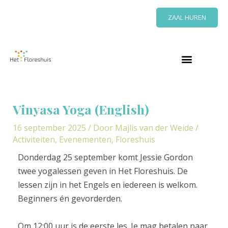
Ga
ZAAL HUREN
naar
de
inhoud
Bericht
navigatie
Vinyasa Yoga (English)
16 september 2025
/ Door
Majlis van der Weide
/
Activiteiten
,
Evenementen
,
Floreshuis
Donderdag 25 september komt Jessie Gordon
twee yogalessen geven in Het Floreshuis. De
lessen zijn in het Engels en iedereen is welkom.
Beginners én gevorderden.
Om 12:00 uur is de eerste les. Je mag betalen naar