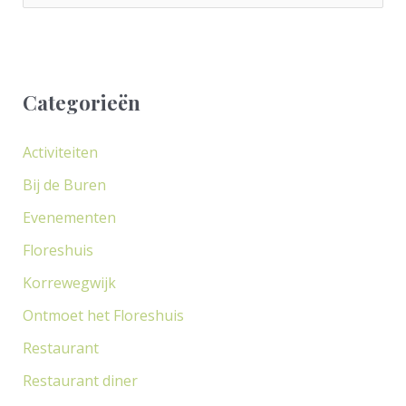
o
e
k
Categorieën
n
a
Activiteiten
a
Bij de Buren
r
Evenementen
:
Floreshuis
Korrewegwijk
Ontmoet het Floreshuis
Restaurant
Restaurant diner