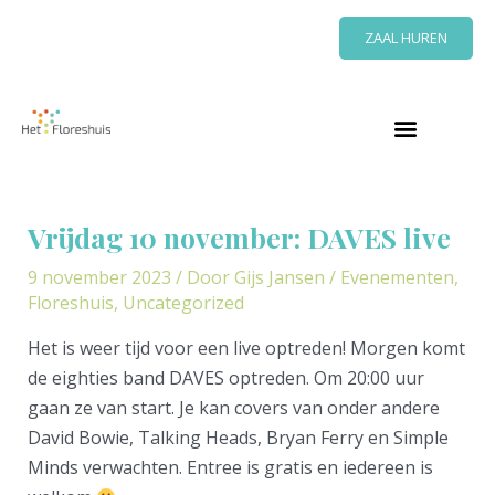
Ga
ZAAL HUREN
naar
de
inhoud
Bericht
navigatie
Vrijdag 10 november: DAVES live
9 november 2023
/ Door
Gijs Jansen
/
Evenementen
,
Floreshuis
,
Uncategorized
Het is weer tijd voor een live optreden! Morgen komt
de eighties band DAVES optreden. Om 20:00 uur
gaan ze van start. Je kan covers van onder andere
David Bowie, Talking Heads, Bryan Ferry en Simple
Minds verwachten. Entree is gratis en iedereen is