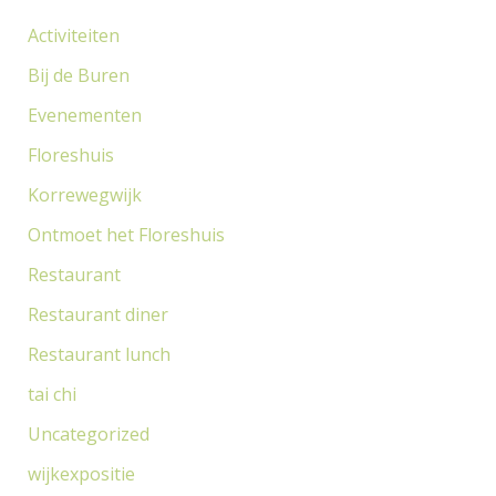
a
Activiteiten
a
Bij de Buren
r
Evenementen
:
Floreshuis
Korrewegwijk
Ontmoet het Floreshuis
Restaurant
Restaurant diner
Restaurant lunch
tai chi
Uncategorized
wijkexpositie