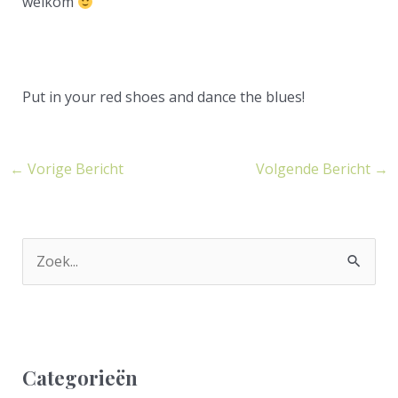
welkom
Put in your red shoes and dance the blues!
←
Vorige Bericht
Volgende Bericht
→
Z
o
e
k
Categorieën
n