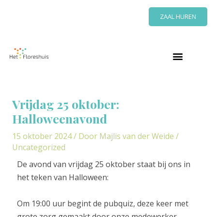
Ga
ZAAL HUREN
naar
de
inhoud
Bericht
navigatie
Vrijdag 25 oktober:
Halloweenavond
15 oktober 2024
/ Door
Majlis van der Weide
/
Uncategorized
De avond van vrijdag 25 oktober staat bij ons in
het teken van Halloween:
Om 19:00 uur begint de pubquiz, deze keer met
grote zorg gemaakt door onze medewerker