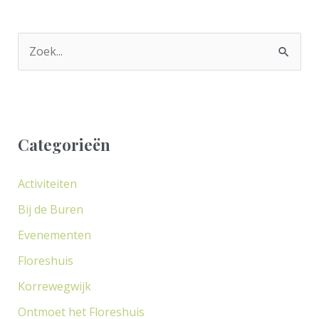
Z
o
e
k
Categorieën
n
a
Activiteiten
a
Bij de Buren
r
Evenementen
:
Floreshuis
Korrewegwijk
Ontmoet het Floreshuis