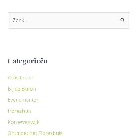
Z
o
e
k
Categorieën
n
a
Activiteiten
a
Bij de Buren
r
Evenementen
:
Floreshuis
Korrewegwijk
Ontmoet het Floreshuis