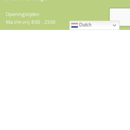
Openingstijden
Ma t/m vrij: 8:00 - 23:00
Dutch
Telefoon
050-5710112
E-mail
beheer@floreshuis.nl