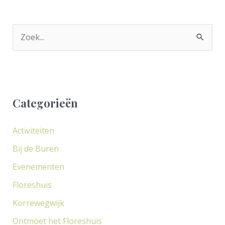
Z
o
e
k
Categorieën
n
a
Activiteiten
a
Bij de Buren
r
Evenementen
:
Floreshuis
Korrewegwijk
Ontmoet het Floreshuis