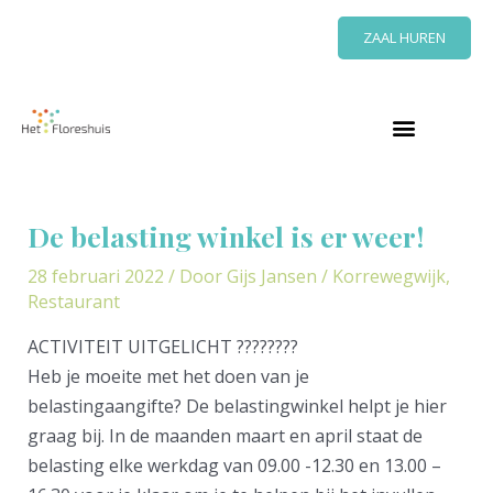
Ga
ZAAL HUREN
naar
de
inhoud
Bericht
navigatie
De belasting winkel is er weer!
28 februari 2022
/ Door
Gijs Jansen
/
Korrewegwijk
,
Restaurant
ACTIVITEIT UITGELICHT ????‍????
Heb je moeite met het doen van je
belastingaangifte? De belastingwinkel helpt je hier
graag bij. In de maanden maart en april staat de
belasting elke werkdag van 09.00 -12.30 en 13.00 –