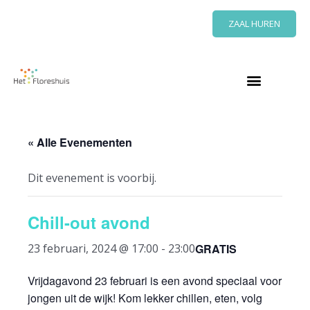
Ga
ZAAL HUREN
naar
de
inhoud
« Alle Evenementen
Dit evenement is voorbij.
Chill-out avond
GRATIS
23 februari, 2024 @ 17:00
-
23:00
Vrijdagavond 23 februari is een avond speciaal voor
jongen uit de wijk! Kom lekker chillen, eten, volg