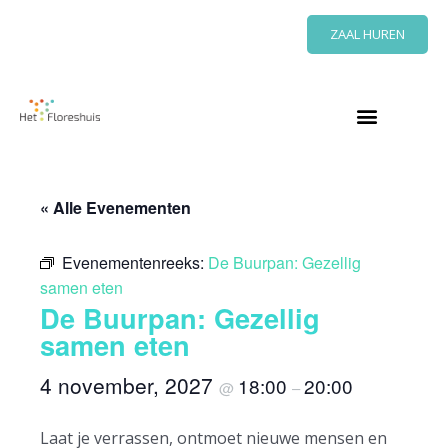
Ga
ZAAL HUREN
naar
de
inhoud
« Alle Evenementen
Evenementenreeks:
De Buurpan: Gezellig
samen eten
De Buurpan: Gezellig
samen eten
4 november, 2027
18:00
20:00
@
–
Laat je verrassen, ontmoet nieuwe mensen en