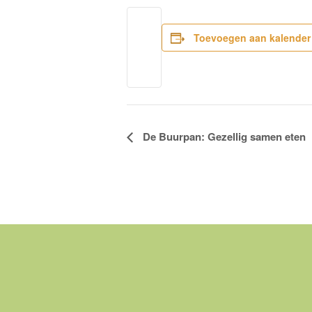
Toevoegen aan kalender
Evenement
De Buurpan: Gezellig samen eten
Navigatie