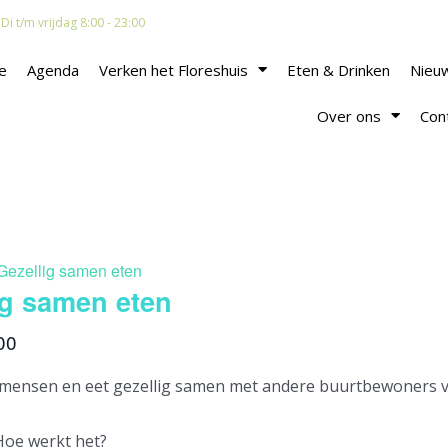
i t/m vrijdag 8:00 - 23:00
e
Agenda
Verken het Floreshuis
Eten & Drinken
Nieu
Over ons
Con
Gezellig samen eten
ig samen eten
00
 mensen en eet gezellig samen met andere buurtbewoners vo
Hoe werkt het?