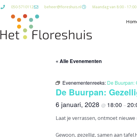
Ga
050-5710112
beheer@floreshuis.nl
Maandag van 8:00 - 17:00 D
naar
de
Hom
inhoud
« Alle Evenementen
Evenementenreeks:
De Buurpan: 
De Buurpan: Gezell
6 januari, 2028
18:00
20:
@
–
Laat je verrassen, ontmoet nieuwe
Gewoon, gezellig, samen aan tafel.