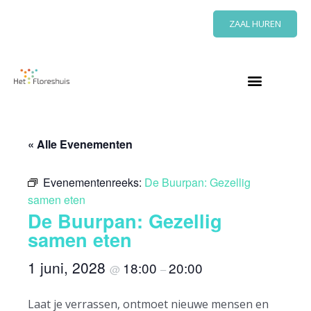
Ga
ZAAL HUREN
naar
de
inhoud
« Alle Evenementen
Evenementenreeks:
De Buurpan: Gezellig
samen eten
De Buurpan: Gezellig
samen eten
1 juni, 2028
18:00
20:00
@
–
Laat je verrassen, ontmoet nieuwe mensen en