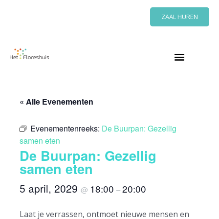
Ga
ZAAL HUREN
naar
de
inhoud
« Alle Evenementen
Evenementenreeks:
De Buurpan: Gezellig
samen eten
De Buurpan: Gezellig
samen eten
5 april, 2029
18:00
20:00
@
–
Laat je verrassen, ontmoet nieuwe mensen en