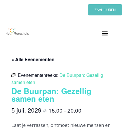
Ga
ZAAL HUREN
naar
de
inhoud
« Alle Evenementen
Evenementenreeks:
De Buurpan: Gezellig
samen eten
De Buurpan: Gezellig
samen eten
5 juli, 2029
18:00
20:00
@
–
Laat je verrassen, ontmoet nieuwe mensen en