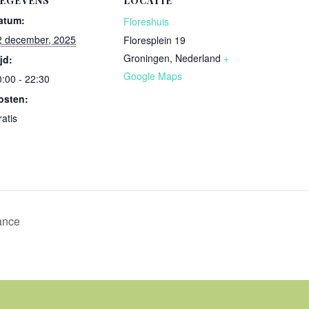
EGEVENS
LOCATIE
atum:
Floreshuis
2 december, 2025
Floresplein 19
Groningen
,
Nederland
+
jd:
Google Maps
0:00 - 22:30
osten:
atis
ance