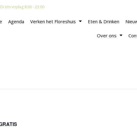
i t/m vrijdag 8:00 - 23:00
e
Agenda
Verken het Floreshuis
Eten & Drinken
Nieu
Over ons
Con
GRATIS