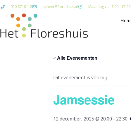
Ga
050-5710112
beheer@floreshuis.nl
Maandag van 8:00 - 17:00 D
naar
de
Hom
inhoud
« Alle Evenementen
Dit evenement is voorbij.
Jamsessie
12 december, 2025 @ 20:00
-
22:30