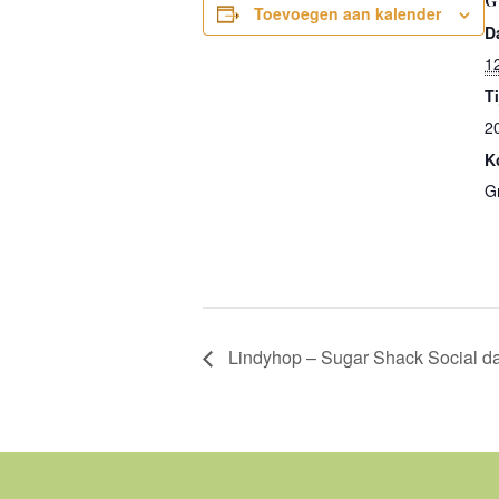
G
Toevoegen aan kalender
D
1
Ti
2
K
Gr
Lindyhop – Sugar Shack Social d