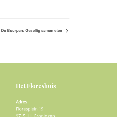
De Buurpan: Gezellig samen eten
Het Floreshuis
Adres
Floresplein 19
9715 HH Groningen