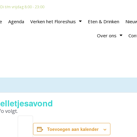
i t/m vrijdag 8:00 - 23:00
e
Agenda
Verken het Floreshuis
Eten & Drinken
Nieu
Over ons
Con
elletjesavond
o volgt.
Toevoegen aan kalender