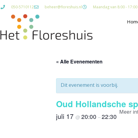
Ga
050-5710112
beheer@floreshuis.nl
Maandag van 8:00 - 17:00 D
naar
de
Hom
inhoud
« Alle Evenementen
Dit evenement is voorbij.
Oud Hollandsche sp
Meer inf
juli 17
20:00
22:30
@
–