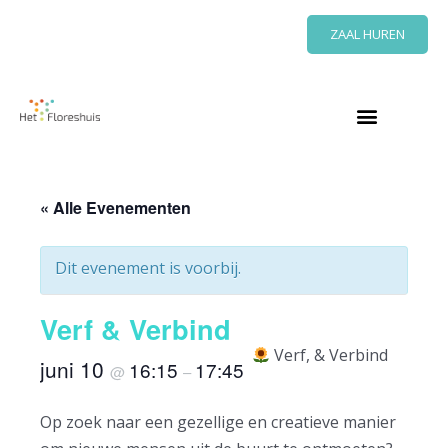
Ga
ZAAL HUREN
naar
de
inhoud
« Alle Evenementen
Dit evenement is voorbij.
Verf & Verbind
Verf, & Verbind
juni 10
16:15
17:45
@
–
Op zoek naar een gezellige en creatieve manier