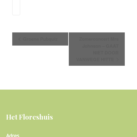
Evenement
Groene Pubquiz
Zomerconcert Mrs
Navigatie
Johnson – GAAT
NIET DOOR
VANWEGE HITTE
Het Floreshuis
Adres