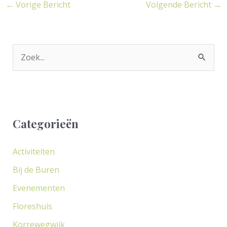
←
Vorige Bericht
Volgende Bericht
→
Z
o
e
k
Categorieën
n
a
Activiteiten
a
Bij de Buren
r
Evenementen
:
Floreshuis
Korrewegwijk