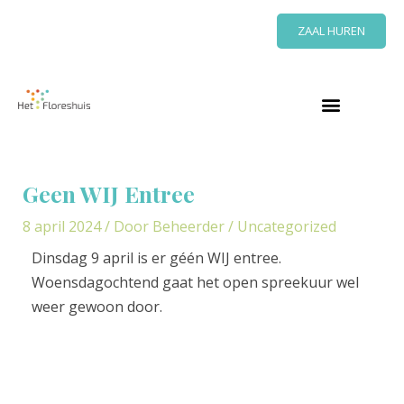
Ga
ZAAL HUREN
naar
de
inhoud
Bericht
navigatie
Geen WIJ Entree
8 april 2024
/ Door
Beheerder
/
Uncategorized
Dinsdag 9 april is er géén WIJ entree.
Woensdagochtend gaat het open spreekuur wel
weer gewoon door.