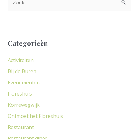
Z
o
e
k
Categorieën
n
a
Activiteiten
a
Bij de Buren
r
Evenementen
:
Floreshuis
Korrewegwijk
Ontmoet het Floreshuis
Restaurant
Restaurant diner