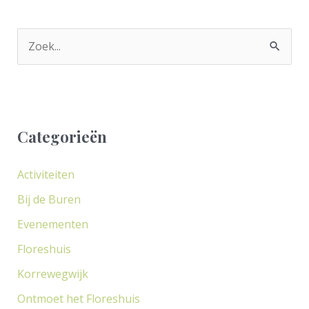
Z
o
e
k
Categorieën
n
a
Activiteiten
a
Bij de Buren
r
Evenementen
:
Floreshuis
Korrewegwijk
Ontmoet het Floreshuis