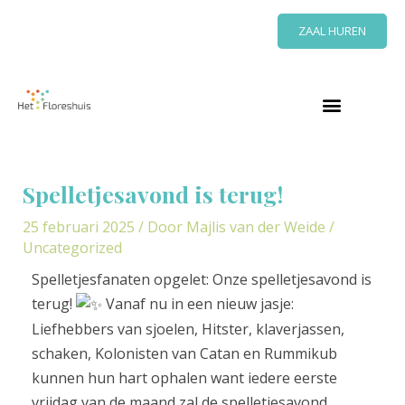
Ga
ZAAL HUREN
naar
de
inhoud
Bericht
navigatie
Spelletjesavond is terug!
25 februari 2025
/ Door
Majlis van der Weide
/
Uncategorized
Spelletjesfanaten opgelet: Onze spelletjesavond is
terug!
Vanaf nu in een nieuw jasje:
Liefhebbers van sjoelen, Hitster, klaverjassen,
schaken, Kolonisten van Catan en Rummikub
kunnen hun hart ophalen want iedere eerste
vrijdag van de maand zal de spelletjesavond