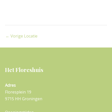
e
e
r
e
e
←
Vorige Locatie
n
d
a
t
u
Het Floreshuis
m
.
Adres
Floresplein 19
9715 HH Groningen