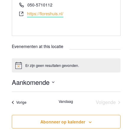
e
T
050-5710112
s
e
W
https://floreshuis.nl/
l
e
e
b
f
s
o
i
o
t
Evenementen at this locatie
n
e
Er zijn geen resultaten gevonden.
B
e
r
Aankomende
i
c
S
h
t
e
Vandaag
Volgende
Evenementen
Vorige
l
Evenement
e
Abonneer op kalender
c
t