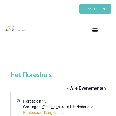
Ga
ZAAL HUREN
naar
de
inhoud
Bericht
navigatie
Het Floreshuis
« Alle Evenementen
A
Floresplein 19
d
Groningen
,
Groningen
9715 HH
Nederland
r
Routebeschrijving ophalen