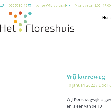
Ga
050-5710112
beheer@floreshuis.nl
Maandag van 8:00 - 17:00 D
naar
de
Hom
inhoud
Bericht
navigatie
Wij korreweg
10 januari 2022
/ Door
WIJ Korrewegwijk is gev
en is één van de 13