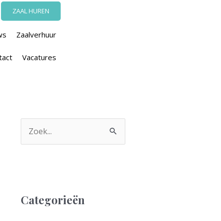
ZAAL HUREN
ws
Zaalverhuur
tact
Vacatures
Z
o
e
k
n
Categorieën
a