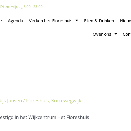
i t/m vrijdag 8:00 - 23:00
e
Agenda
Verken het Floreshuis
Eten & Drinken
Nieu
Over ons
Con
Gijs Jansen
/
Floreshuis
,
Korrewegwijk
estigd in het Wijkcentrum Het Floreshuis