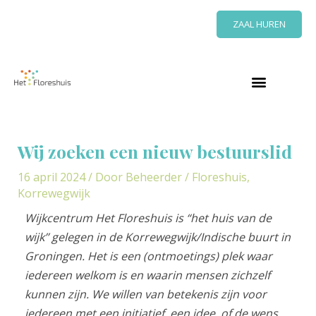
Ga
ZAAL HUREN
naar
de
inhoud
Bericht
navigatie
Wij zoeken een nieuw bestuurslid
16 april 2024
/ Door
Beheerder
/
Floreshuis
,
Korrewegwijk
Wijkcentrum Het Floreshuis is “het huis van de
wijk’’ gelegen in de Korrewegwijk/Indische buurt in
Groningen. Het is een (ontmoetings) plek waar
iedereen welkom is en waarin mensen zichzelf
kunnen zijn. We willen van betekenis zijn voor
iedereen met een initiatief, een idee, of de wens