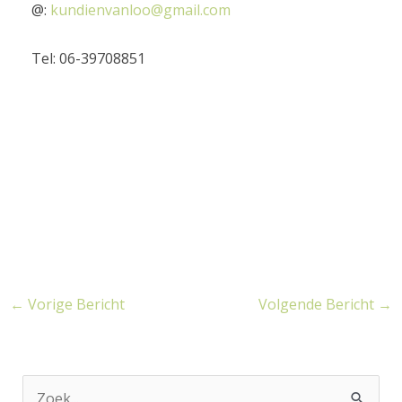
@:
kundienvanloo@gmail.com
Tel: 06-39708851
←
Vorige Bericht
Volgende Bericht
→
Z