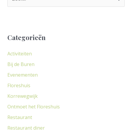
o
e
k
Categorieën
n
a
Activiteiten
a
Bij de Buren
r
Evenementen
:
Floreshuis
Korrewegwijk
Ontmoet het Floreshuis
Restaurant
Restaurant diner