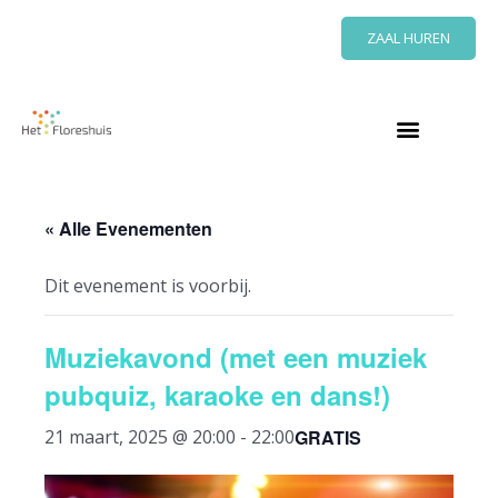
Ga
ZAAL HUREN
naar
de
inhoud
« Alle Evenementen
Dit evenement is voorbij.
Muziekavond (met een muziek
pubquiz, karaoke en dans!)
GRATIS
21 maart, 2025 @ 20:00
-
22:00